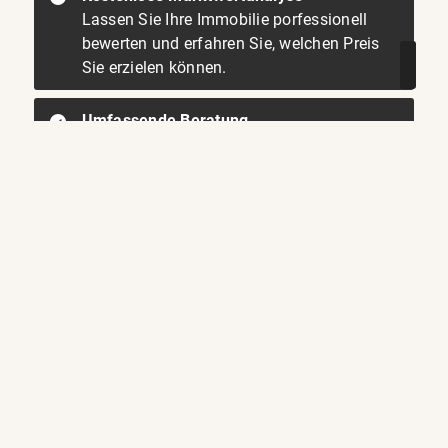
Lassen Sie Ihre Immobilie porfessionell
bewerten und erfahren Sie, welchen Preis
Sie erzielen können.
Umfassende Beratung
Wir beraten Sie individuell und umfassend
zu allen Fragen rund um den Verkauf Ihrer
Immobilie.
Professionelles Marketing
Ihre Immobilie wird durch hochwertige
Fotos, aussagekräftige Exposés und
gezielte Werbung optimal präsentiert.
Schnelle und zuverlässige Abwicklung
Wir kümmern uns um alle Formalitäten und
sorgen für einen reibungslosen Ablauf des
Verkaufs.