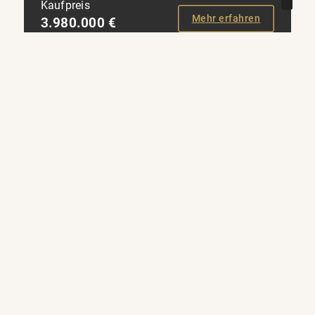
Kaufpreis
Mehr erfahren
3.980.000 €
NEU
95698 Neualbenreuth
6,79% Rendite - Chalet Resort Sibyllenbad – Ferienimmobilie als Kapitalanlage im Kurgebiet Bad Neualbenreuth
freizeitimmobilie_gewerblich zu kaufen