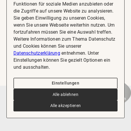
Funktionen für soziale Medien anzubieten oder
6,79% Rendite - Chalet Resort Sibyllenbad – Ferienimmobilie als Kapitalanlage im Kurgebiet Bad Neualbenreuth
die Zugriffe auf unsere Website zu analysieren.
freizeitimmobilie_gewerblich zu kaufen
Sie geben Einwilligung zu unseren Cookies,
wenn Sie unsere Webseite weiterhin nutzen. Um
Gesamtfläche
fortzufahren müssen Sie eine Auswahl treffen.
ca. 9.600 m²
Weitere Informationen zum Thema Datenschutz
und Cookies können Sie unserer
Kaufpreis
Datenschutzerklärung
entnehmen. Unter
Mehr erfahren
9.096.000 €
Einstellungen können Sie gezielt Optionen ein
und ausschalten.
Einstellungen
Alle ablehnen
Alle akzeptieren