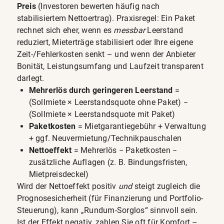
Preis
(Investoren bewerten häufig nach
stabilisiertem Nettoertrag). Praxisregel: Ein Paket
rechnet sich eher, wenn es
messbar
Leerstand
reduziert, Mieterträge stabilisiert oder Ihre eigene
Zeit-/Fehlerkosten senkt – und wenn der Anbieter
Bonität, Leistungsumfang und Laufzeit transparent
darlegt.
Mehrerlös durch geringeren Leerstand
=
(Sollmiete × Leerstandsquote ohne Paket) −
(Sollmiete × Leerstandsquote mit Paket)
Paketkosten
= Mietgarantiegebühr + Verwaltung
+ ggf. Neuvermietung/Technikpauschalen
Nettoeffekt
= Mehrerlös − Paketkosten −
zusätzliche Auflagen (z. B. Bindungsfristen,
Mietpreisdeckel)
Wird der Nettoeffekt positiv
und
steigt zugleich die
Prognosesicherheit (für Finanzierung und Portfolio-
Steuerung), kann „Rundum-Sorglos“ sinnvoll sein.
Ist der Effekt negativ, zahlen Sie oft für Komfort –